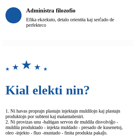
Administra filozofio
Efika ekzekuto, detalo orientita kaj serĉado de
perfekteco
Kial elekti nin?
1. Ni havas proprajn plastajn injektajn muldilojn kaj plastajn
produktojn por subteni kaj malantaŭeniri.
2. Ni provizas unu -haltigan servon de muldila disvolviĝo -
muldila produktado - injekta muldado - presado de kusenetoj,
oleo -injekto - fluo -muntado - finita produkta pakaĵo.