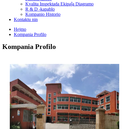
Kvalita Inspektada Ekipaĵa Diagramo
R & D -kapablo
Kompanio Historio
Kontaktu nin
Hejmo
Kompania Profilo
Kompania Profilo