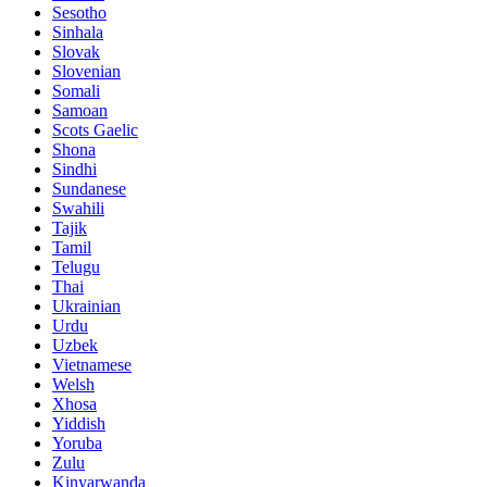
Sesotho
Sinhala
Slovak
Slovenian
Somali
Samoan
Scots Gaelic
Shona
Sindhi
Sundanese
Swahili
Tajik
Tamil
Telugu
Thai
Ukrainian
Urdu
Uzbek
Vietnamese
Welsh
Xhosa
Yiddish
Yoruba
Zulu
Kinyarwanda