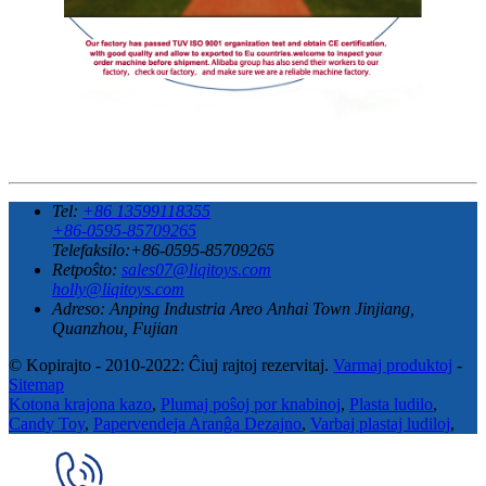
Tel:
+86 13599118355
+86-0595-85709265
Telefaksilo:+86-0595-85709265
Retpoŝto:
sales07@liqitoys.com
holly@liqitoys.com
Adreso:
Anping Industria Areo Anhai Town Jinjiang,
Quanzhou, Fujian
© Kopirajto - 2010-2022: Ĉiuj rajtoj rezervitaj.
Varmaj produktoj
-
Sitemap
Kotona krajona kazo
,
Plumaj poŝoj por knabinoj
,
Plasta ludilo
,
Candy Toy
,
Papervendeja Aranĝa Dezajno
,
Varbaj plastaj ludiloj
,