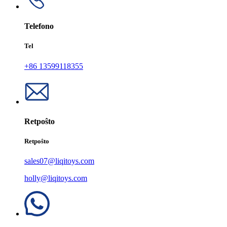
Telefono
Tel
+86 13599118355
Retpoŝto
Retpoŝto
sales07@liqitoys.com
holly@liqitoys.com