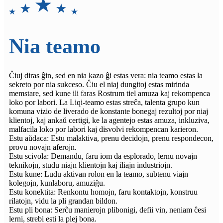
Nia teamo
Ĉiuj diras ĝin, sed en nia kazo ĝi estas vera: nia teamo estas la
sekreto por nia sukceso. Ĉiu el niaj dungitoj estas mirinda
memstare, sed kune ili faras Rostrum tiel amuza kaj rekompenca
loko por labori. La Liqi-teamo estas streĉa, talenta grupo kun
komuna vizio de liverado de konstante bonegaj rezultoj por niaj
klientoj, kaj ankaŭ certigi, ke la agentejo estas amuza, inkluziva,
malfacila loko por labori kaj disvolvi rekompencan karieron.
Estu aŭdaca: Estu malaktiva, prenu decidojn, prenu respondecon,
provu novajn aferojn.
Estu scivola: Demandu, faru iom da esplorado, lernu novajn
teknikojn, studu niajn klientojn kaj iliajn industriojn.
Estu kune: Ludu aktivan rolon en la teamo, subtenu viajn
kolegojn, kunlaboru, amuziĝu.
Estu konektita: Renkontu homojn, faru kontaktojn, konstruu
rilatojn, vidu la pli grandan bildon.
Estu pli bona: Serĉu manierojn plibonigi, defii vin, neniam ĉesi
lerni, strebi esti la plej bona.