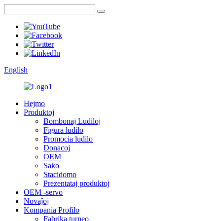
English
Hejmo
Produktoj
Bombonaj Ludiloj
Figura ludilo
Promocia ludilo
Donacoj
OEM
Sako
Stacidomo
Prezentataj produktoj
OEM -servo
Novaĵoj
Kompania Profilo
Fabrika turneo