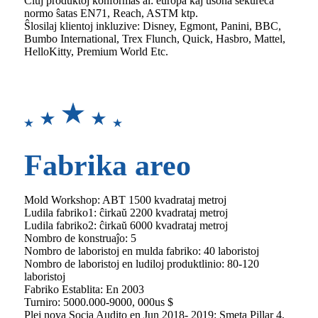
Ĉiuj produktoj konformas al: eŭropa kaj usona sekureca
normo ŝatas EN71, Reach, ASTM ktp.
Ŝlosilaj klientoj inkluzive: Disney, Egmont, Panini, BBC,
Bumbo International, Trex Flunch, Quick, Hasbro, Mattel,
HelloKitty, Premium World Etc.
Fabrika areo
Mold Workshop: ABT 1500 kvadrataj metroj
Ludila fabriko1: ĉirkaŭ 2200 kvadrataj metroj
Ludila fabriko2: ĉirkaŭ 6000 kvadrataj metroj
Nombro de konstruaĵo: 5
Nombro de laboristoj en mulda fabriko: 40 laboristoj
Nombro de laboristoj en ludiloj produktlinio: 80-120
laboristoj
Fabriko Establita: En 2003
Turniro: 5000.000-9000, 000us $
Plej nova Socia Audito en Jun 2018- 2019: Smeta Pillar 4,